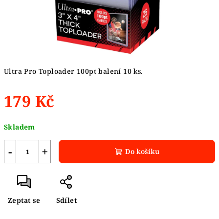
Ultra Pro Toploader 100pt balení 10 ks.
179 Kč
Měrná
Skladem
cena:
−
+
Do košíku
Zeptat se
Sdílet