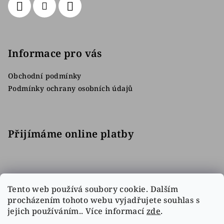
Informace pro vás
Obchodní podmínky
Podmínky ochrany osobních údajů
Přijímáme online platby
Tento web používá soubory cookie. Dalším
procházením tohoto webu vyjadřujete souhlas s
jejich používáním.. Více informací
zde
.
Facebook