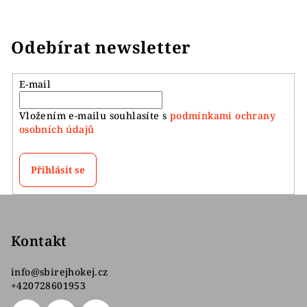
Odebírat newsletter
E-mail
Vložením e-mailu souhlasíte s
podmínkami ochrany
osobních údajů
Přihlásit se
Z
á
p
Kontakt
a
info
@
sbirejhokej.cz
t
+420728601953
í