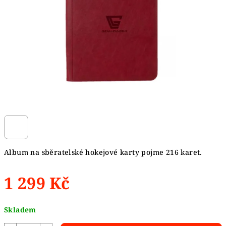
hvězdiček.
Album na sběratelské hokejové karty pojme 216 karet.
1 299 Kč
Měrná
Skladem
cena: