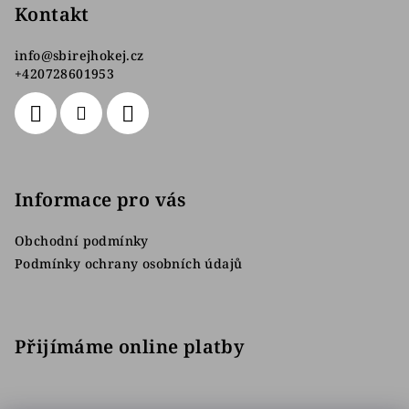
p
Kontakt
a
info
@
sbirejhokej.cz
t
+420728601953
í
Informace pro vás
Obchodní podmínky
Podmínky ochrany osobních údajů
Přijímáme online platby