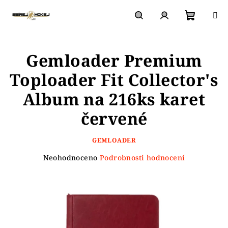
Přejít
na
obsah
Nákupn
Hledat
Přihlášení
Gemloader Premium
košík
Toploader Fit Collector's
Album na 216ks karet
červené
GEMLOADER
Průměrné
Neohodnoceno
Podrobnosti hodnocení
hodnocení
produktu
je
0,0
z
5