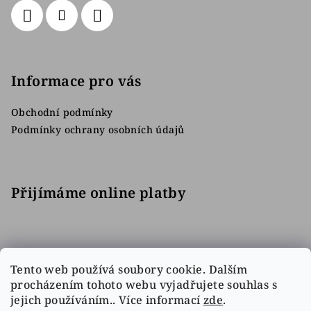
Informace pro vás
Obchodní podmínky
Podmínky ochrany osobních údajů
Přijímáme online platby
Tento web používá soubory cookie. Dalším
procházením tohoto webu vyjadřujete souhlas s
jejich používáním.. Více informací
zde
.
Facebook