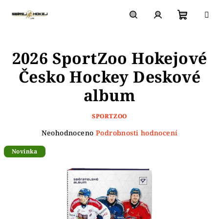
Přejít
na
obsah
Nákupn
Hledat
Přihlášení
2026 SportZoo Hokejové
košík
Česko Hockey Deskové
album
SPORTZOO
Průměrné
Neohodnoceno
Podrobnosti hodnocení
hodnocení
Novinka
produktu
je
0,0
z
5
hvězdiček.