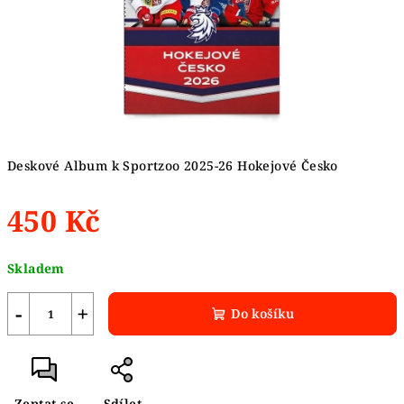
Deskové Album k Sportzoo 2025-26 Hokejové Česko
450 Kč
Měrná
Skladem
cena:
−
+
Do košíku
Zeptat se
Sdílet