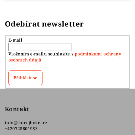
Odebírat newsletter
E-mail
Vložením e-mailu souhlasíte s
podmínkami ochrany
osobních údajů
Přihlásit se
Z
á
p
Kontakt
a
info
@
sbirejhokej.cz
t
+420728601953
í