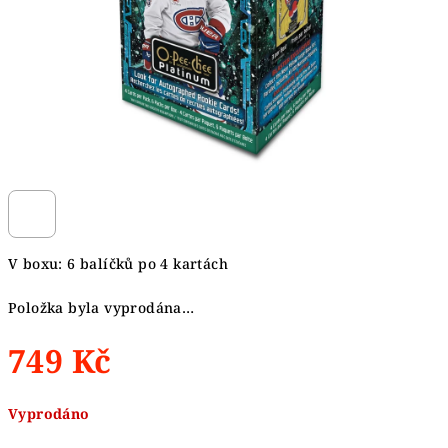
V boxu: 6 balíčků po 4 kartách
Položka byla vyprodána…
749 Kč
Měrná
Vyprodáno
cena: