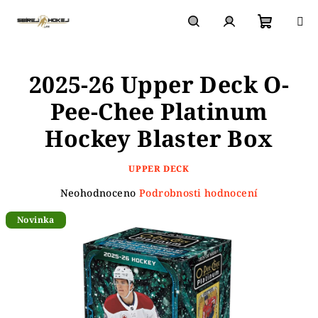
Přejít
na
obsah
Nákupn
Hledat
Přihlášení
2025-26 Upper Deck O-
košík
Pee-Chee Platinum
Hockey Blaster Box
UPPER DECK
Průměrné
Neohodnoceno
Podrobnosti hodnocení
hodnocení
Novinka
produktu
je
0,0
z
5
hvězdiček.