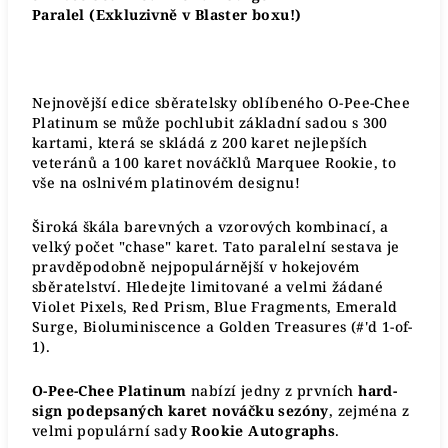
Paralel (Exkluzivně v Blaster boxu!)
Nejnovější edice sběratelsky oblíbeného O-Pee-Chee
Platinum se může pochlubit základní sadou s 300
kartami, která se skládá z 200 karet nejlepších
veteránů a 100 karet nováčklů Marquee Rookie, to
vše na oslnivém platinovém designu!
Široká škála barevných a vzorových kombinací, a
velký počet "chase" karet. Tato paralelní sestava je
pravděpodobně nejpopulárnější v hokejovém
sběratelství. Hledejte limitované a velmi žádané
Violet Pixels, Red Prism, Blue Fragments, Emerald
Surge, Bioluminiscence a Golden Treasures (#'d 1-of-
1).
O-Pee-Chee Platinum
nabízí jedny z prvních
hard-
sign podepsaných karet nováčku sezóny
, zejména z
velmi populární sady
Rookie Autographs
.