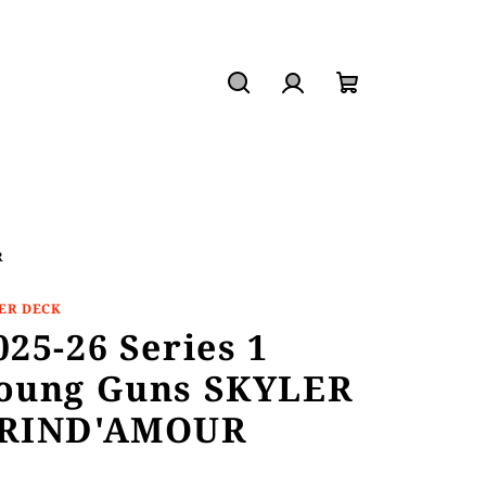
Hledat
Přihlášení
Nákupní
košík
R
ER DECK
025-26 Series 1
oung Guns SKYLER
RIND'AMOUR