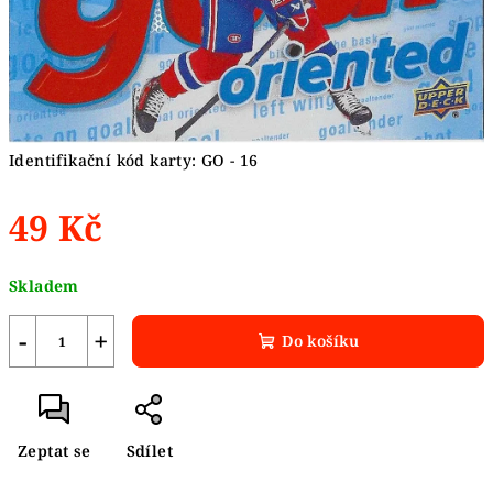
Identifikační kód karty: GO - 16
49 Kč
Měrná
Skladem
cena:
−
+
Do košíku
Zeptat se
Sdílet