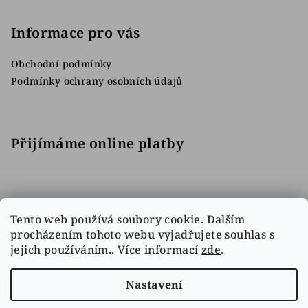
Informace pro vás
Obchodní podmínky
Podmínky ochrany osobních údajů
Přijímáme online platby
Tento web používá soubory cookie. Dalším
procházením tohoto webu vyjadřujete souhlas s
jejich používáním.. Více informací
zde
.
Facebook
Nastavení
Copyright 2026
Sbírejhokej.cz
. Všechna práva