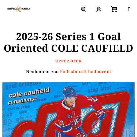
Přejít
na
obsah
Nákupn
Hledat
Přihlášení
2025-26 Series 1 Goal
košík
Oriented COLE CAUFIELD
UPPER DECK
Průměrné
Neohodnoceno
Podrobnosti hodnocení
hodnocení
produktu
je
0,0
z
5
hvězdiček.