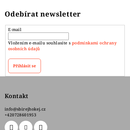
Odebírat newsletter
E-mail
Vložením e-mailu souhlasíte s
podmínkami ochrany
osobních údajů
Přihlásit se
Z
á
p
Kontakt
a
info
@
sbirejhokej.cz
t
+420728601953
í