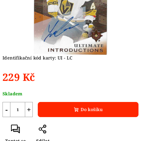
Identifikační kód karty: UI - LC
229 Kč
Měrná
Skladem
cena:
−
+
Do košíku
Zeptat se
Sdílet