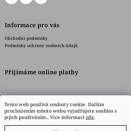
Informace pro vás
Obchodní podmínky
Podmínky ochrany osobních údajů
Přijímáme online platby
Tento web používá soubory cookie. Dalším
procházením tohoto webu vyjadřujete souhlas s
jejich používáním.. Více informací
zde
.
Facebook