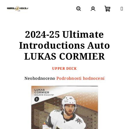
Přejít
na
obsah
Nákupn
Hledat
Přihlášení
2024-25 Ultimate
košík
Introductions Auto
LUKAS CORMIER
UPPER DECK
Průměrné
Neohodnoceno
Podrobnosti hodnocení
hodnocení
produktu
je
0,0
z
5
hvězdiček.