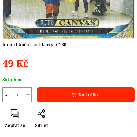
Identifikační kód karty: C160
49 Kč
Měrná
Skladem
cena:
−
+
Do košíku
Zeptat se
Sdílet