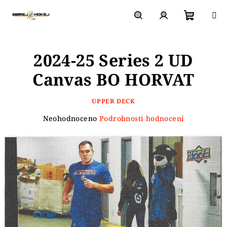
Přejít
na
obsah
Nákupn
Hledat
Přihlášení
2024-25 Series 2 UD
košík
Canvas BO HORVAT
UPPER DECK
Průměrné
Neohodnoceno
Podrobnosti hodnocení
hodnocení
produktu
je
0,0
z
5
hvězdiček.