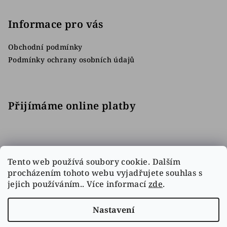
Informace pro vás
Obchodní podmínky
Podmínky ochrany osobních údajů
Přijímáme online platby
Tento web používá soubory cookie. Dalším
procházením tohoto webu vyjadřujete souhlas s
jejich používáním.. Více informací
zde
.
Facebook
Nastavení
Copyright 2026
Sbírejhokej.cz
. Všechna práva