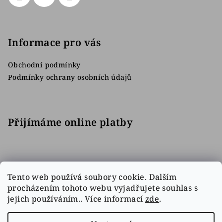
Informace pro vás
Obchodní podmínky
Podmínky ochrany osobních údajů
Přijímáme online platby
Tento web používá soubory cookie. Dalším
procházením tohoto webu vyjadřujete souhlas s
jejich používáním.. Více informací
zde
.
Facebook