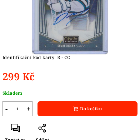
Identifikační kód karty: R - CO
299 Kč
Měrná
Skladem
cena:
−
+
Do košíku
Zeptat se
Sdílet