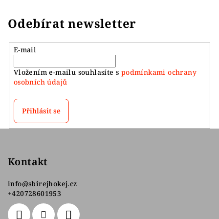
Odebírat newsletter
E-mail
Vložením e-mailu souhlasíte s
podmínkami ochrany
osobních údajů
Přihlásit se
Z
á
p
Kontakt
a
info
@
sbirejhokej.cz
t
+420728601953
í