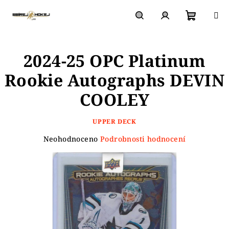
Přejít
na
obsah
Nákupn
Hledat
Přihlášení
2024-25 OPC Platinum
košík
Rookie Autographs DEVIN
COOLEY
UPPER DECK
Průměrné
Neohodnoceno
Podrobnosti hodnocení
hodnocení
produktu
je
0,0
z
5
hvězdiček.