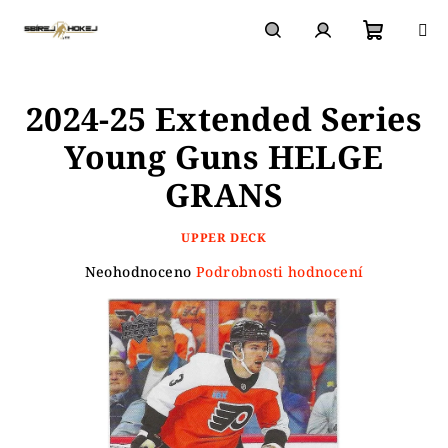
Přejít
na
obsah
Nákupn
Hledat
Přihlášení
2024-25 Extended Series
košík
Young Guns HELGE
GRANS
UPPER DECK
Průměrné
Neohodnoceno
Podrobnosti hodnocení
hodnocení
produktu
je
0,0
z
5
hvězdiček.