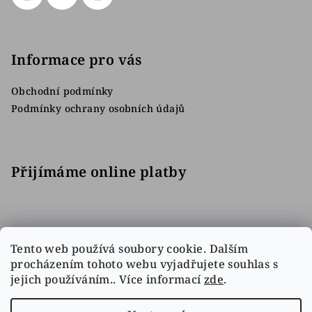
Informace pro vás
Obchodní podmínky
Podmínky ochrany osobních údajů
Přijímáme online platby
Tento web používá soubory cookie. Dalším
procházením tohoto webu vyjadřujete souhlas s
jejich používáním.. Více informací
zde
.
Facebook