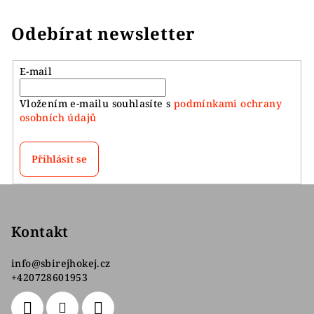
Odebírat newsletter
E-mail
Vložením e-mailu souhlasíte s
podmínkami ochrany
osobních údajů
Přihlásit se
Z
á
p
Kontakt
a
info
@
sbirejhokej.cz
t
+420728601953
í