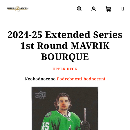
Přejít
na
obsah
Nákupn
Hledat
Přihlášení
2024-25 Extended Series
košík
1st Round MAVRIK
BOURQUE
UPPER DECK
Průměrné
Neohodnoceno
Podrobnosti hodnocení
hodnocení
produktu
je
0,0
z
5
hvězdiček.