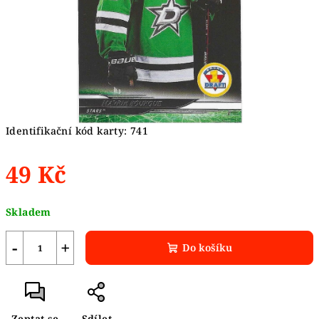
Identifikační kód karty: 741
49 Kč
Měrná
Skladem
cena:
−
+
Do košíku
Zeptat se
Sdílet