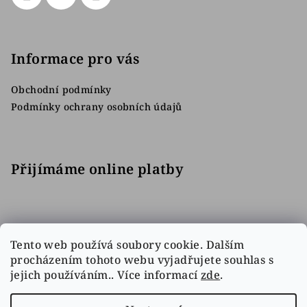
Informace pro vás
Obchodní podmínky
Podmínky ochrany osobních údajů
Přijímáme online platby
Tento web používá soubory cookie. Dalším
procházením tohoto webu vyjadřujete souhlas s
jejich používáním.. Více informací
zde
.
Facebook