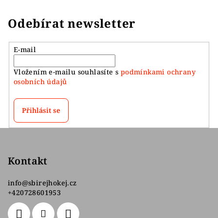
Odebírat newsletter
E-mail
Vložením e-mailu souhlasíte s
podmínkami ochrany
osobních údajů
Přihlásit se
Z
á
p
Kontakt
a
info
@
sbirejhokej.cz
t
+420728601953
í