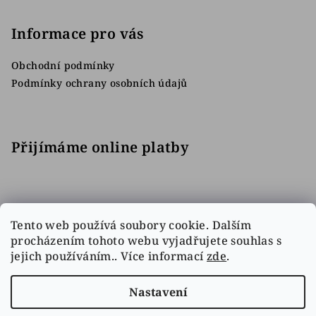
Informace pro vás
Obchodní podmínky
Podmínky ochrany osobních údajů
Přijímáme online platby
Tento web používá soubory cookie. Dalším
procházením tohoto webu vyjadřujete souhlas s
jejich používáním.. Více informací
zde
.
Facebook
Nastavení
Copyright 2026
Sbírejhokej.cz
. Všechna práva