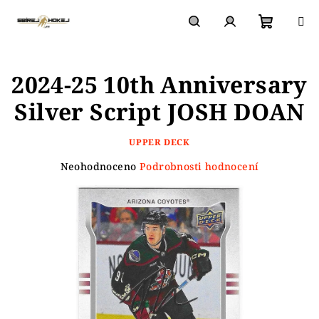
Přejít
na
obsah
Nákupn
Hledat
Přihlášení
2024-25 10th Anniversary
košík
Silver Script JOSH DOAN
UPPER DECK
Průměrné
Neohodnoceno
Podrobnosti hodnocení
hodnocení
produktu
je
0,0
z
5
hvězdiček.