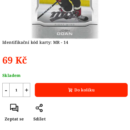
Identifikační kód karty: MR - 14
69 Kč
Měrná
Skladem
cena:
−
+
Do košíku
Zeptat se
Sdílet