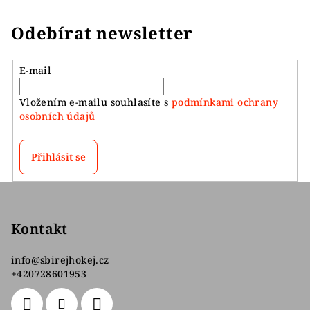
Odebírat newsletter
E-mail
Vložením e-mailu souhlasíte s
podmínkami ochrany
osobních údajů
Přihlásit se
Z
á
p
Kontakt
a
info
@
sbirejhokej.cz
t
+420728601953
í