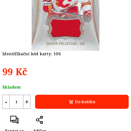
Identifikační kód karty: 106
99 Kč
Měrná
Skladem
cena:
−
+
Do košíku
Zeptat se
Sdílet