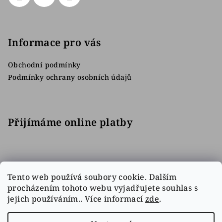
Informace pro vás
Obchodní podmínky
Podmínky ochrany osobních údajů
Přijímáme online platby
Tento web používá soubory cookie. Dalším
procházením tohoto webu vyjadřujete souhlas s
jejich používáním.. Více informací
zde
.
Facebook