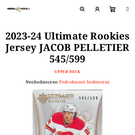
Přejít
na
obsah
Nákupn
Hledat
Přihlášení
2023-24 Ultimate Rookies
košík
Jersey JACOB PELLETIER
545/599
UPPER DECK
Průměrné
Neohodnoceno
Podrobnosti hodnocení
hodnocení
produktu
je
0,0
z
5
hvězdiček.