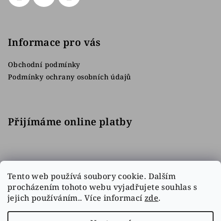
Informace pro vás
Obchodní podmínky
Podmínky ochrany osobních údajů
Přijímáme online platby
Tento web používá soubory cookie. Dalším
procházením tohoto webu vyjadřujete souhlas s
jejich používáním.. Více informací
zde
.
Facebook