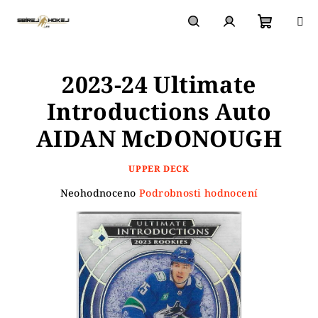
Přejít
na
obsah
Nákupn
Hledat
Přihlášení
2023-24 Ultimate
košík
Introductions Auto
AIDAN McDONOUGH
UPPER DECK
Průměrné
Neohodnoceno
Podrobnosti hodnocení
hodnocení
produktu
je
0,0
z
5
hvězdiček.