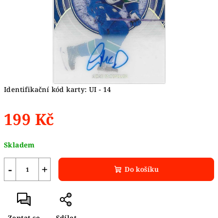
Identifikační kód karty: UI - 14
199 Kč
Měrná
Skladem
cena:
−
+
Do košíku
Zeptat se
Sdílet