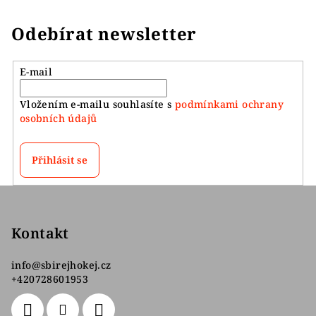
Odebírat newsletter
E-mail
Vložením e-mailu souhlasíte s
podmínkami ochrany
osobních údajů
Přihlásit se
Z
á
p
Kontakt
a
info
@
sbirejhokej.cz
t
+420728601953
í