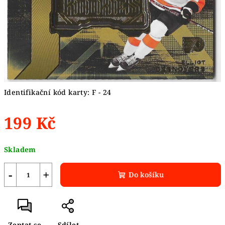
Identifikační kód karty: F - 24
199 Kč
Měrná
Skladem
cena:
−
+
Do košíku
Zeptat se
Sdílet