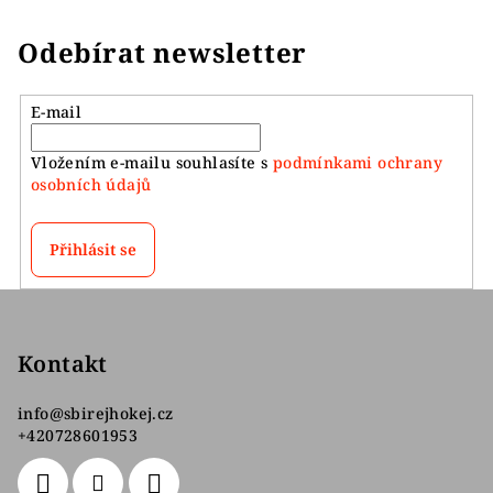
Odebírat newsletter
E-mail
Vložením e-mailu souhlasíte s
podmínkami ochrany
osobních údajů
Přihlásit se
Z
á
p
Kontakt
a
info
@
sbirejhokej.cz
t
+420728601953
í