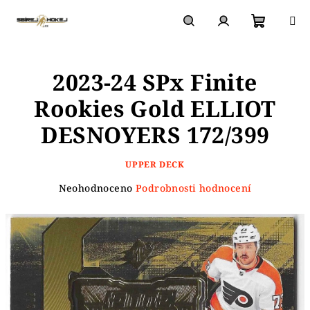
Přejít
na
obsah
Nákupn
Hledat
Přihlášení
2023-24 SPx Finite
košík
Rookies Gold ELLIOT
DESNOYERS 172/399
UPPER DECK
Průměrné
Neohodnoceno
Podrobnosti hodnocení
hodnocení
produktu
je
0,0
z
5
hvězdiček.