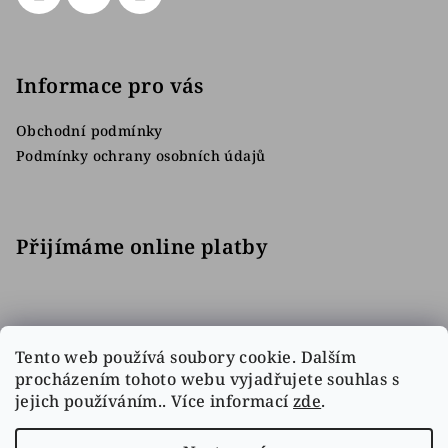
Informace pro vás
Obchodní podmínky
Podmínky ochrany osobních údajů
Přijímáme online platby
Tento web používá soubory cookie. Dalším
procházením tohoto webu vyjadřujete souhlas s
jejich používáním.. Více informací
zde
.
Facebook