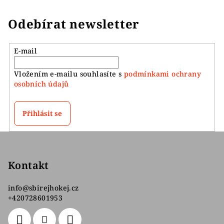
Odebírat newsletter
E-mail
Vložením e-mailu souhlasíte s
podmínkami ochrany
osobních údajů
Přihlásit se
Z
á
p
Kontakt
a
info
@
sbirejhokej.cz
t
+420728601953
í