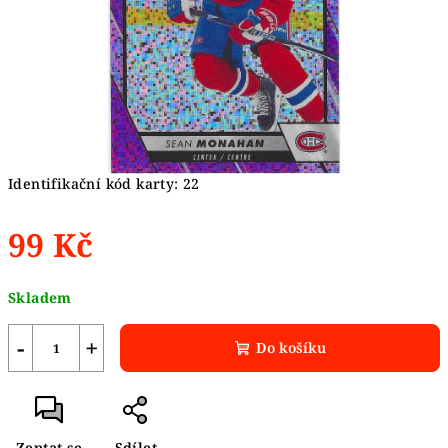
Identifikační kód karty: 22
99 Kč
Měrná
Skladem
cena:
−
+
Do košíku
Zeptat se
Sdílet