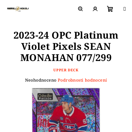
Přejít
na
obsah
Nákupn
Hledat
Přihlášení
2023-24 OPC Platinum
košík
Violet Pixels SEAN
MONAHAN 077/299
UPPER DECK
Průměrné
Neohodnoceno
Podrobnosti hodnocení
hodnocení
produktu
je
0,0
z
5
hvězdiček.