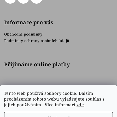
Informace pro vás
Obchodní podmínky
Podmínky ochrany osobních údajů
Přijímáme online platby
Tento web používá soubory cookie. Dalším
procházením tohoto webu vyjadřujete souhlas s
jejich používáním.. Více informací
zde
.
Facebook