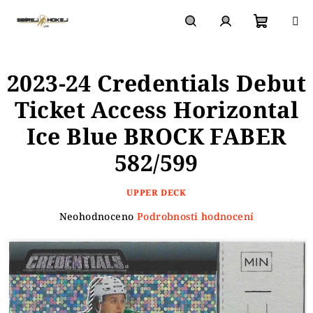
Přejít
na
obsah
Nákupn
Hledat
Přihlášení
2023-24 Credentials Debut
košík
Ticket Access Horizontal
Ice Blue BROCK FABER
582/599
UPPER DECK
Průměrné
Neohodnoceno
Podrobnosti hodnocení
hodnocení
produktu
je
0,0
z
5