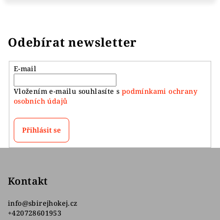
Odebírat newsletter
E-mail
Vložením e-mailu souhlasíte s
podmínkami ochrany
osobních údajů
Přihlásit se
Z
á
p
Kontakt
a
info
@
sbirejhokej.cz
t
+420728601953