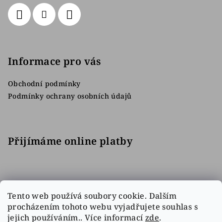
í
Informace pro vás
Obchodní podmínky
Podmínky ochrany osobních údajů
Přijímáme online platby
Tento web používá soubory cookie. Dalším
procházením tohoto webu vyjadřujete souhlas s
jejich používáním.. Více informací
zde
.
Facebook