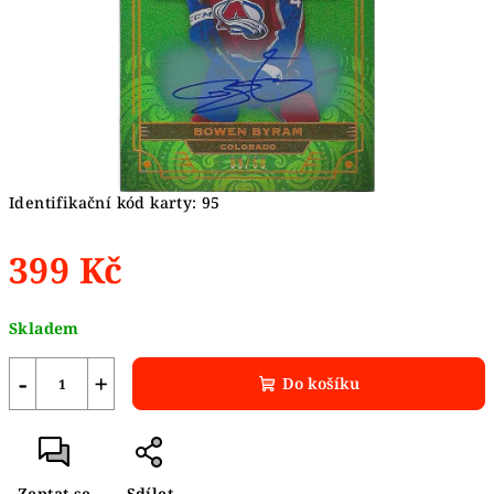
Identifikační kód karty: 95
399 Kč
Měrná
Skladem
cena:
−
+
Do košíku
Zeptat se
Sdílet