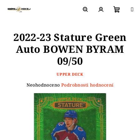
Přejít
na
obsah
Nákupn
Hledat
Přihlášení
2022-23 Stature Green
košík
Auto BOWEN BYRAM
09/50
UPPER DECK
Průměrné
Neohodnoceno
Podrobnosti hodnocení
hodnocení
produktu
je
0,0
z
5
hvězdiček.