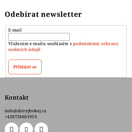
Odebírat newsletter
E-mail
Vložením e-mailu souhlasíte s
podmínkami ochrany
osobních údajů
Přihlásit se
Z
á
p
Kontakt
a
info
@
sbirejhokej.cz
t
+420728601953
í