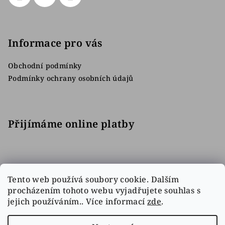
Informace pro vás
Obchodní podmínky
Podmínky ochrany osobních údajů
Přijímáme online platby
Tento web používá soubory cookie. Dalším
procházením tohoto webu vyjadřujete souhlas s
jejich používáním.. Více informací
zde
.
Facebook